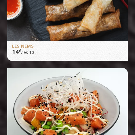
LES NEMS
14
€
/les 10