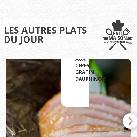
Découvrez aussi…
LES AUTRES PLATS
DU JOUR
MAGRET
SAUCE
AUX
CÈPES,
GRATIN
DAUPHINOIS
22
€
/PERSONNE