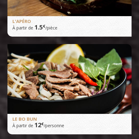
L'APÉRO
1.5
€
À partir de
/pièce
LE BO BUN
12
€
À partir de
/personne