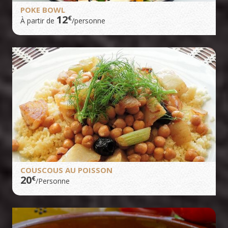
POKE BOWL
12
€
À partir de
/personne
COUSCOUS AU POISSON
20
€
/Personne