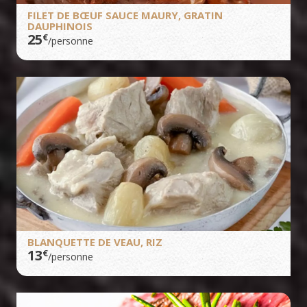
FILET DE BŒUF SAUCE MAURY, GRATIN
DAUPHINOIS
25
€
/personne
BLANQUETTE DE VEAU, RIZ
13
€
/personne