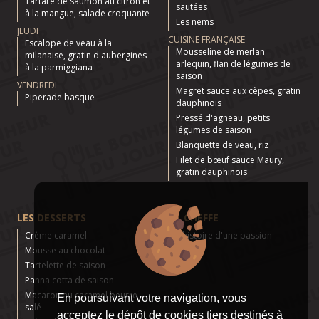
Tartare de saumon au citron et
sautées
à la mangue, salade croquante
Les nems
JEUDI
CUISINE FRANÇAISE
Escalope de veau à la
Mousseline de merlan
milanaise, gratin d'aubergines
arlequin, flan de légumes de
à la parmiggiana
saison
VENDREDI
Magret sauce aux cèpes, gratin
Piperade basque
dauphinois
Pressé d'agneau, petits
légumes de saison
Blanquette de veau, riz
Filet de bœuf sauce Maury,
gratin dauphinois
LES DESSERTS
LA CHEFFE
Crème caramel
L'histoire d'une passion
Mousse au chocolat
Tartelette de saison
Panna cotta de saison
Macaron au caramel beurre
En poursuivant votre navigation, vous
salé
acceptez le dépôt de cookies tiers destinés à