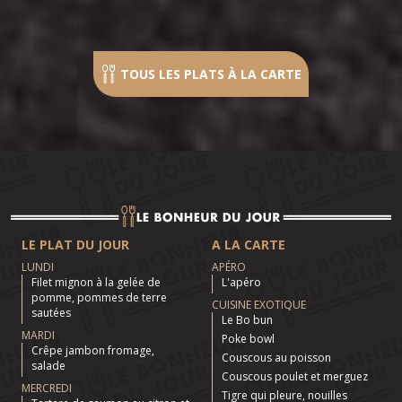
TOUS LES PLATS À LA CARTE
LE PLAT DU JOUR
A LA CARTE
LUNDI
APÉRO
Filet mignon à la gelée de
L'apéro
pomme, pommes de terre
CUISINE EXOTIQUE
sautées
Le Bo bun
MARDI
Poke bowl
Crêpe jambon fromage,
Couscous au poisson
salade
Couscous poulet et merguez
MERCREDI
Tigre qui pleure, nouilles